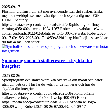
2025-09-17
Phishing bluffmejl blir allt mer avancerade. Lär dig avslöja falska
mejl och webbplatser med våra tips – och skydda dig med ESET
HOME Security.
https://rbdata.se/wp-content/uploads/2025/09/phishing-bluffmejl-
varning-495x400-1.webp
1024
1267
Robert
https://rbdata.se/wp-
content/uploads/2022/02/rbdata.se_logo-300x89.webp
Robert
2025-
09-17 09:15:31
2025-09-17 14:59:45
Phishing bluffmejl – så avslöjar
du falska mejl och sajter
Spionprogram och stalkerware – skydda din
integritet
2025-08-26
Spionprogram och stalkerware kan övervaka din mobil och dator
utan din vetskap. Här får du veta hur de fungerar och hur du
skyddar din integritet.
https://rbdata.se/wp-content/uploads/2025/08/spionprogram-
stalkerware-integritet-495x400-1.webp
400
495
Robert
https://rbdata.se/wp-content/uploads/2022/02/rbdata.se_logo-
300x89.webp
Robert
2025-08-26 07:00:43
2025-09-17