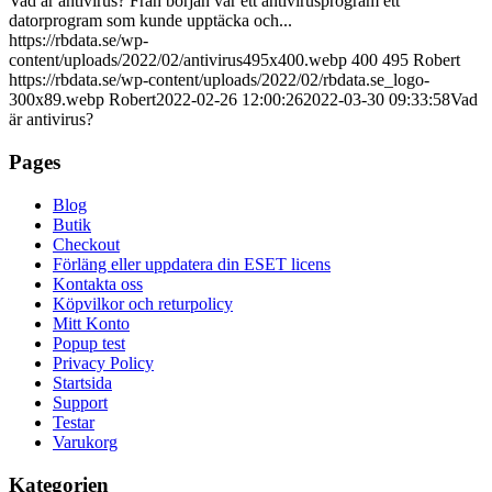
Vad är antivirus? Från början var ett antivirusprogram ett
datorprogram som kunde upptäcka och...
https://rbdata.se/wp-
content/uploads/2022/02/antivirus495x400.webp
400
495
Robert
https://rbdata.se/wp-content/uploads/2022/02/rbdata.se_logo-
300x89.webp
Robert
2022-02-26 12:00:26
2022-03-30 09:33:58
Vad
är antivirus?
Pages
Blog
Butik
Checkout
Förläng eller uppdatera din ESET licens
Kontakta oss
Köpvilkor och returpolicy
Mitt Konto
Popup test
Privacy Policy
Startsida
Support
Testar
Varukorg
Kategorien