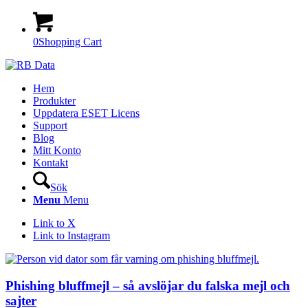
0
Shopping Cart
Hem
Produkter
Uppdatera ESET Licens
Support
Blog
Mitt Konto
Kontakt
Sök
Menu
Menu
Link to X
Link to Instagram
Phishing bluffmejl – så avslöjar du falska mejl och
sajter