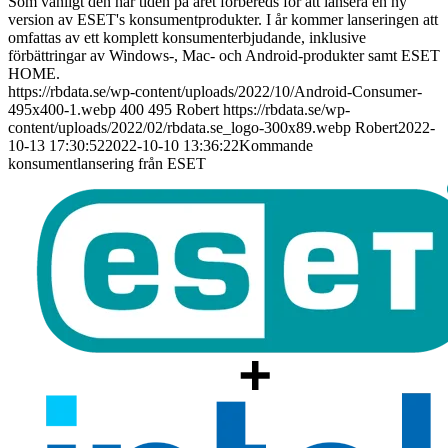
Som vanligt den här tiden på året förbereds för att lansera en ny
version av ESET's konsumentprodukter. I år kommer lanseringen att
omfattas av ett komplett konsumenterbjudande, inklusive
förbättringar av Windows-, Mac- och Android-produkter samt ESET
HOME.
https://rbdata.se/wp-content/uploads/2022/10/Android-Consumer-
495x400-1.webp
400
495
Robert
https://rbdata.se/wp-
content/uploads/2022/02/rbdata.se_logo-300x89.webp
Robert
2022-
10-13 17:30:52
2022-10-10 13:36:22
Kommande
konsumentlansering från ESET