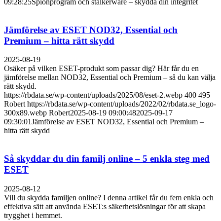
09:28:25
Spionprogram och stalkerware – skydda din integritet
Jämförelse av ESET NOD32, Essential och
Premium – hitta rätt skydd
2025-08-19
Osäker på vilken ESET-produkt som passar dig? Här får du en
jämförelse mellan NOD32, Essential och Premium – så du kan välja
rätt skydd.
https://rbdata.se/wp-content/uploads/2025/08/eset-2.webp
400
495
Robert
https://rbdata.se/wp-content/uploads/2022/02/rbdata.se_logo-
300x89.webp
Robert
2025-08-19 09:00:48
2025-09-17
09:30:01
Jämförelse av ESET NOD32, Essential och Premium –
hitta rätt skydd
Så skyddar du din familj online – 5 enkla steg med
ESET
2025-08-12
Vill du skydda familjen online? I denna artikel får du fem enkla och
effektiva sätt att använda ESET:s säkerhetslösningar för att skapa
trygghet i hemmet.