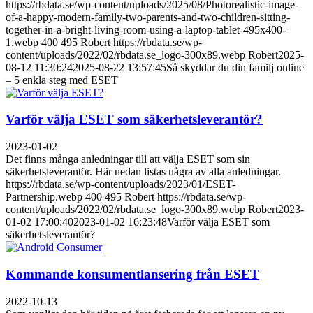
https://rbdata.se/wp-content/uploads/2025/08/Photorealistic-image-
of-a-happy-modern-family-two-parents-and-two-children-sitting-
together-in-a-bright-living-room-using-a-laptop-tablet-495x400-
1.webp
400
495
Robert
https://rbdata.se/wp-
content/uploads/2022/02/rbdata.se_logo-300x89.webp
Robert
2025-
08-12 11:30:24
2025-08-22 13:57:45
Så skyddar du din familj online
– 5 enkla steg med ESET
Varför välja ESET som säkerhetsleverantör?
2023-01-02
Det finns många anledningar till att välja ESET som sin
säkerhetsleverantör. Här nedan listas några av alla anledningar.
https://rbdata.se/wp-content/uploads/2023/01/ESET-
Partnership.webp
400
495
Robert
https://rbdata.se/wp-
content/uploads/2022/02/rbdata.se_logo-300x89.webp
Robert
2023-
01-02 17:00:40
2023-01-02 16:23:48
Varför välja ESET som
säkerhetsleverantör?
Kommande konsumentlansering från ESET
2022-10-13