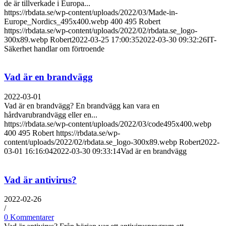
de är tillverkade i Europa...
https://rbdata.se/wp-content/uploads/2022/03/Made-in-
Europe_Nordics_495x400.webp
400
495
Robert
https://rbdata.se/wp-content/uploads/2022/02/rbdata.se_logo-
300x89.webp
Robert
2022-03-25 17:00:35
2022-03-30 09:32:26
IT-
Säkerhet handlar om förtroende
Vad är en brandvägg
2022-03-01
Vad är en brandvägg? En brandvägg kan vara en
hårdvarubrandvägg eller en...
https://rbdata.se/wp-content/uploads/2022/03/code495x400.webp
400
495
Robert
https://rbdata.se/wp-
content/uploads/2022/02/rbdata.se_logo-300x89.webp
Robert
2022-
03-01 16:16:04
2022-03-30 09:33:14
Vad är en brandvägg
Vad är antivirus?
2022-02-26
/
0 Kommentarer