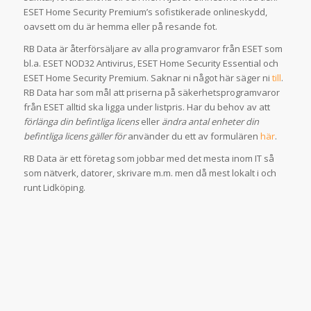
ESET Home Security Premium’s sofistikerade onlineskydd,
oavsett om du är hemma eller på resande fot.
RB Data är återförsäljare av alla programvaror från ESET som
bl.a. ESET NOD32 Antivirus, ESET Home Security Essential och
ESET Home Security Premium. Saknar ni något här säger ni
till
.
RB Data har som mål att priserna på säkerhetsprogramvaror
från ESET alltid ska ligga under listpris. Har du behov av att
förlänga din befintliga licens
eller
ändra antal enheter din
befintliga licens gäller för
använder du ett av formulären
här
.
RB Data är ett företag som jobbar med det mesta inom IT så
som nätverk, datorer, skrivare m.m. men då mest lokalt i och
runt Lidköping.