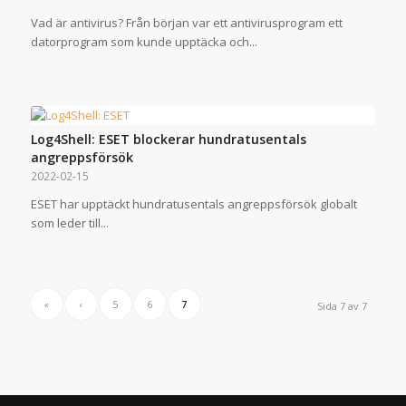
Vad är antivirus? Från början var ett antivirusprogram ett
datorprogram som kunde upptäcka och...
Log4Shell: ESET blockerar hundratusentals
angreppsförsök
2022-02-15
ESET har upptäckt hundratusentals angreppsförsök globalt
som leder till...
«
‹
5
6
7
Sida 7 av 7