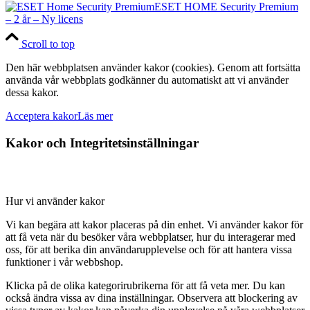
ESET HOME Security Premium
olika
– 2 år – Ny licens
alternativen
kan
Scroll to top
väljas
på
Den här webbplatsen använder kakor (cookies). Genom att fortsätta
produktsidan
använda vår webbplats godkänner du automatiskt att vi använder
dessa kakor.
Acceptera kakor
Läs mer
Kakor och Integritetsinställningar
Hur vi använder kakor
Vi kan begära att kakor placeras på din enhet. Vi använder kakor för
att få veta när du besöker våra webbplatser, hur du interagerar med
oss, för att berika din användarupplevelse och för att hantera vissa
funktioner i vår webbshop.
Klicka på de olika kategorirubrikerna för att få veta mer. Du kan
också ändra vissa av dina inställningar. Observera att blockering av