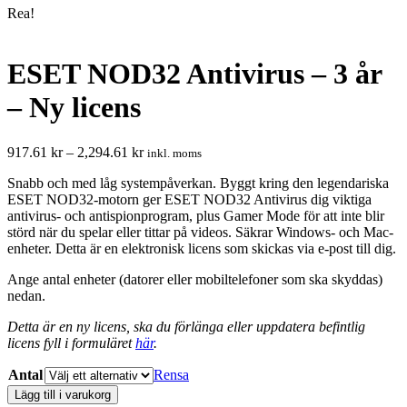
Rea!
ESET NOD32 Antivirus – 3 år
– Ny licens
Prisintervall:
917.61
kr
–
2,294.61
kr
inkl. moms
917.61 kr
Snabb och med låg systempåverkan. Byggt kring den legendariska
till
ESET NOD32-motorn ger ESET NOD32 Antivirus dig viktiga
2,294.61 kr
antivirus- och antispionprogram, plus Gamer Mode för att inte blir
störd när du spelar eller tittar på videos. Säkrar Windows- och Mac-
enheter. Detta är en elektronisk licens som skickas via e-post till dig.
Ange antal enheter (datorer eller mobiltelefoner som ska skyddas)
nedan.
Detta är en ny licens, ska du förlänga eller uppdatera befintlig
licens fyll i formuläret
här
.
Antal
Rensa
ESET
Lägg till i varukorg