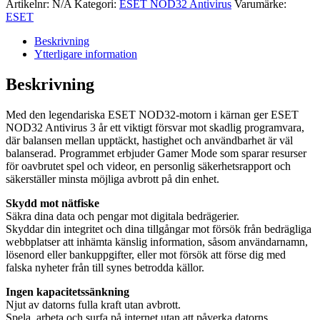
NOD32
Artikelnr:
N/A
Kategori:
ESET NOD32 Antivirus
Varumärke:
Antivirus
ESET
-
3
Beskrivning
år
Ytterligare information
-
Ny
Beskrivning
licens
mängd
Med den legendariska ESET NOD32-motorn i kärnan ger ESET
NOD32 Antivirus 3 år ett viktigt försvar mot skadlig programvara,
där balansen mellan upptäckt, hastighet och användbarhet är väl
balanserad. Programmet erbjuder Gamer Mode som sparar resurser
för oavbrutet spel och videor, en personlig säkerhetsrapport och
säkerställer minsta möjliga avbrott på din enhet.
Skydd mot nätfiske
Säkra dina data och pengar mot digitala bedrägerier.
Skyddar din integritet och dina tillgångar mot försök från bedrägliga
webbplatser att inhämta känslig information, såsom användarnamn,
lösenord eller bankuppgifter, eller mot försök att förse dig med
falska nyheter från till synes betrodda källor.
Ingen kapacitetssänkning
Njut av datorns fulla kraft utan avbrott.
Spela, arbeta och surfa på internet utan att påverka datorns