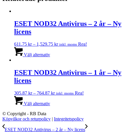
ESET NOD32 Antivirus – 2 år – Ny
licens
Prisintervall:
611.75
kr
–
1,529.75
kr
Rea!
inkl. moms
Den
611.75 kr
här
till
Välj alternativ
produkten
1,529.75 kr
har
flera
ESET NOD32 Antivirus – 1 år – Ny
varianter.
licens
De
olika
alternativen
Prisintervall:
305.87
kr
–
764.87
kr
Rea!
inkl. moms
kan
Den
305.87 kr
väljas
här
till
Välj alternativ
på
produkten
764.87 kr
produktsidan
© Copyright - RB Data
har
Köpvilkor och returpolicy
|
Integritetspolicy
flera
varianter.
ESET NOD32 Antivirus – 2 år – Ny licens
De