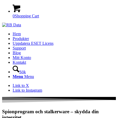
0
Shopping Cart
Hem
Produkter
Uppdatera ESET Licens
Support
Blog
Mitt Konto
Kontakt
Sök
Menu
Menu
Link to X
Link to Instagram
Spionprogram och stalkerware – skydda din
integritet