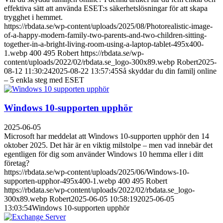
effektiva sätt att använda ESET:s säkerhetslösningar för att skapa
trygghet i hemmet.
https://rbdata.se/wp-content/uploads/2025/08/Photorealistic-image-
of-a-happy-modern-family-two-parents-and-two-children-sitting-
together-in-a-bright-living-room-using-a-laptop-tablet-495x400-
1.webp
400
495
Robert
https://rbdata.se/wp-
content/uploads/2022/02/rbdata.se_logo-300x89.webp
Robert
2025-
08-12 11:30:24
2025-08-22 13:57:45
Så skyddar du din familj online
– 5 enkla steg med ESET
Windows 10-supporten upphör
2025-06-05
Microsoft har meddelat att Windows 10-supporten upphör den 14
oktober 2025. Det här är en viktig milstolpe – men vad innebär det
egentligen för dig som använder Windows 10 hemma eller i ditt
företag?
https://rbdata.se/wp-content/uploads/2025/06/Windows-10-
supporten-upphor-495x400-1.webp
400
495
Robert
https://rbdata.se/wp-content/uploads/2022/02/rbdata.se_logo-
300x89.webp
Robert
2025-06-05 10:58:19
2025-06-05
13:03:54
Windows 10-supporten upphör