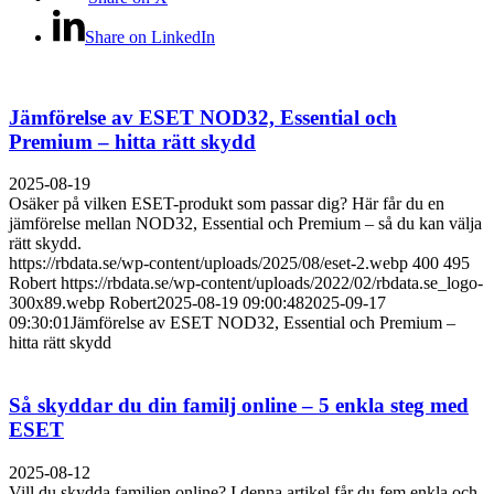
Share on LinkedIn
Jämförelse av ESET NOD32, Essential och
Premium – hitta rätt skydd
2025-08-19
Osäker på vilken ESET-produkt som passar dig? Här får du en
jämförelse mellan NOD32, Essential och Premium – så du kan välja
rätt skydd.
https://rbdata.se/wp-content/uploads/2025/08/eset-2.webp
400
495
Robert
https://rbdata.se/wp-content/uploads/2022/02/rbdata.se_logo-
300x89.webp
Robert
2025-08-19 09:00:48
2025-09-17
09:30:01
Jämförelse av ESET NOD32, Essential och Premium –
hitta rätt skydd
Så skyddar du din familj online – 5 enkla steg med
ESET
2025-08-12
Vill du skydda familjen online? I denna artikel får du fem enkla och