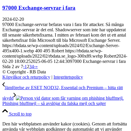
97000 Exchange-servrar i fara
2024-02-20
97000 Exchange-servrar befaras vara i fara för attacker. Så många
Exchange-servrar är det enl. Shadowserver som inte har uppdaterat
till senaste säkerhetsfixarna. I mitten av februari kom det ut ett antal
säkerhetsfixar från Microsoft till bla Microsoft Exchange Server.
https://rbdata.se/wp-content/uploads/2024/02/Exchange-Server-
495x400-1.webp
400
495
Robert
https://rbdata.se/wp-
content/uploads/2022/02/rbdata.se_logo-300x89.webp
Robert
2024-
02-20 18:00:25
2025-06-05 12:44:30
97000 Exchange-servrar i fara
Sida 2 av 7
‹
1
2
3
4
›
»
© Copyright - RB Data
Köpvilkor och returpolicy
|
Integritetspolicy
Jämförelse av ESET NOD32, Essential och Premium – hitta rätt
skydd
Phishing bluffmejl – så avslöjar du falska mejl och sajter
Scroll to top
Den här webbplatsen använder kakor (cookies). Genom att fortsätta
använda vår webbplats godkänner du automatiskt att vi använder