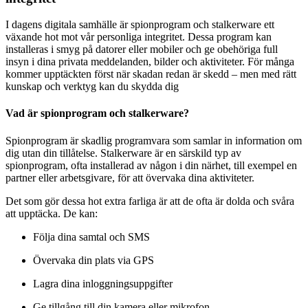
I dagens digitala samhälle är spionprogram och stalkerware ett
växande hot mot vår personliga integritet. Dessa program kan
installeras i smyg på datorer eller mobiler och ge obehöriga full
insyn i dina privata meddelanden, bilder och aktiviteter. För många
kommer upptäckten först när skadan redan är skedd – men med rätt
kunskap och verktyg kan du skydda dig
Vad är spionprogram och stalkerware?
Spionprogram är skadlig programvara som samlar in information om
dig utan din tillåtelse. Stalkerware är en särskild typ av
spionprogram, ofta installerad av någon i din närhet, till exempel en
partner eller arbetsgivare, för att övervaka dina aktiviteter.
Det som gör dessa hot extra farliga är att de ofta är dolda och svåra
att upptäcka. De kan:
Följa dina samtal och SMS
Övervaka din plats via GPS
Lagra dina inloggningsuppgifter
Ge tillgång till din kamera eller mikrofon