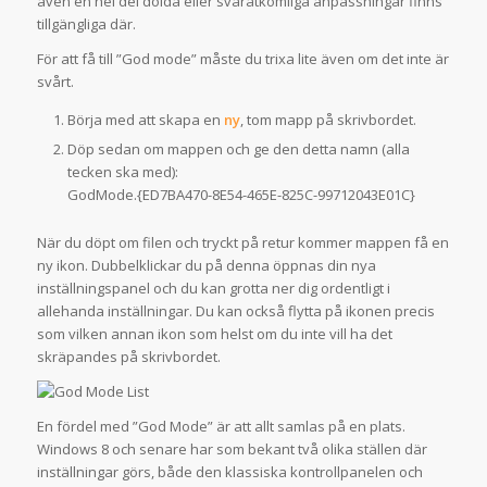
även en hel del dolda eller svåråtkomliga anpassningar finns
tillgängliga där.
För att få till ”God mode” måste du trixa lite även om det inte är
svårt.
Börja med att skapa en
ny
, tom mapp på skrivbordet.
Döp sedan om mappen och ge den detta namn (alla
tecken ska med):
GodMode.{ED7BA470-8E54-465E-825C-99712043E01C}
När du döpt om filen och tryckt på retur kommer mappen få en
ny ikon. Dubbelklickar du på denna öppnas din nya
inställningspanel och du kan grotta ner dig ordentligt i
allehanda inställningar. Du kan också flytta på ikonen precis
som vilken annan ikon som helst om du inte vill ha det
skräpandes på skrivbordet.
En fördel med ”God Mode” är att allt samlas på en plats.
Windows 8 och senare har som bekant två olika ställen där
inställningar görs, både den klassiska kontrollpanelen och