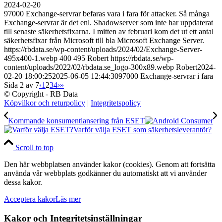
2024-02-20
97000 Exchange-servrar befaras vara i fara för attacker. Så många
Exchange-servrar är det enl. Shadowserver som inte har uppdaterat
till senaste säkerhetsfixarna. I mitten av februari kom det ut ett antal
säkerhetsfixar från Microsoft till bla Microsoft Exchange Server.
https://rbdata.se/wp-content/uploads/2024/02/Exchange-Server-
495x400-1.webp
400
495
Robert
https://rbdata.se/wp-
content/uploads/2022/02/rbdata.se_logo-300x89.webp
Robert
2024-
02-20 18:00:25
2025-06-05 12:44:30
97000 Exchange-servrar i fara
Sida 2 av 7
‹
1
2
3
4
›
»
© Copyright - RB Data
Köpvilkor och returpolicy
|
Integritetspolicy
Kommande konsumentlansering från ESET
Varför välja ESET som säkerhetsleverantör?
Scroll to top
Den här webbplatsen använder kakor (cookies). Genom att fortsätta
använda vår webbplats godkänner du automatiskt att vi använder
dessa kakor.
Acceptera kakor
Läs mer
Kakor och Integritetsinställningar