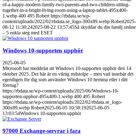
of-a-happy-modern-family-two-parents-and-two-children-sitting-
together-in-a-bright-living-room-using-a-laptop-tablet-495x400-
1.webp
400
495
Robert
https://rbdata.se/wp-
content/uploads/2022/02/rbdata.se_logo-300x89.webp
Robert
2025-
08-12 11:30:24
2025-08-22 13:57:45
Så skyddar du din familj online
– 5 enkla steg med ESET
Windows 10-supporten upphör
2025-06-05
Microsoft har meddelat att Windows 10-supporten upphör den 14
oktober 2025. Det här är en viktig milstolpe – men vad innebär det
egentligen för dig som använder Windows 10 hemma eller i ditt
företag?
https://rbdata.se/wp-content/uploads/2025/06/Windows-10-
supporten-upphor-495x400-1.webp
400
495
Robert
https://rbdata.se/wp-content/uploads/2022/02/rbdata.se_logo-
300x89.webp
Robert
2025-06-05 10:58:19
2025-06-05
13:03:54
Windows 10-supporten upphör
97000 Exchange-servrar i fara