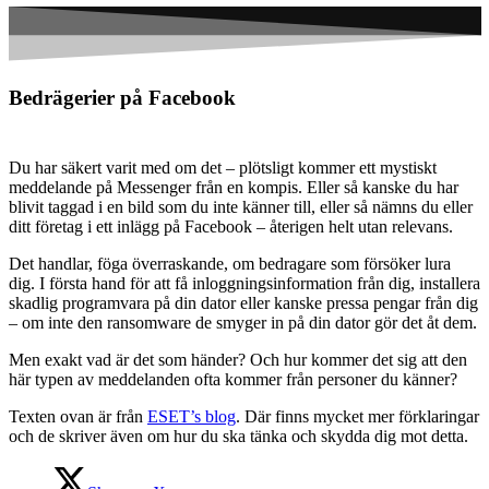
Bedrägerier på Facebook
Du har säkert varit med om det – plötsligt kommer ett mystiskt
meddelande på Messenger från en kompis. Eller så kanske du har
blivit taggad i en bild som du inte känner till, eller så nämns du eller
ditt företag i ett inlägg på Facebook – återigen helt utan relevans.
Det handlar, föga överraskande, om bedragare som försöker lura
dig. I första hand för att få inloggningsinformation från dig, installera
skadlig programvara på din dator eller kanske pressa pengar från dig
– om inte den ransomware de smyger in på din dator gör det åt dem.
Men exakt vad är det som händer? Och hur kommer det sig att den
här typen av meddelanden ofta kommer från personer du känner?
Texten ovan är från
ESET’s blog
. Där finns mycket mer förklaringar
och de skriver även om hur du ska tänka och skydda dig mot detta.