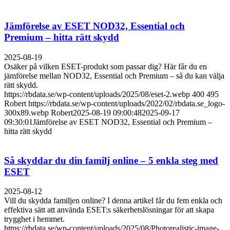
Jämförelse av ESET NOD32, Essential och
Premium – hitta rätt skydd
2025-08-19
Osäker på vilken ESET-produkt som passar dig? Här får du en
jämförelse mellan NOD32, Essential och Premium – så du kan välja
rätt skydd.
https://rbdata.se/wp-content/uploads/2025/08/eset-2.webp
400
495
Robert
https://rbdata.se/wp-content/uploads/2022/02/rbdata.se_logo-
300x89.webp
Robert
2025-08-19 09:00:48
2025-09-17
09:30:01
Jämförelse av ESET NOD32, Essential och Premium –
hitta rätt skydd
Så skyddar du din familj online – 5 enkla steg med
ESET
2025-08-12
Vill du skydda familjen online? I denna artikel får du fem enkla och
effektiva sätt att använda ESET:s säkerhetslösningar för att skapa
trygghet i hemmet.
https://rbdata.se/wp-content/uploads/2025/08/Photorealistic-image-